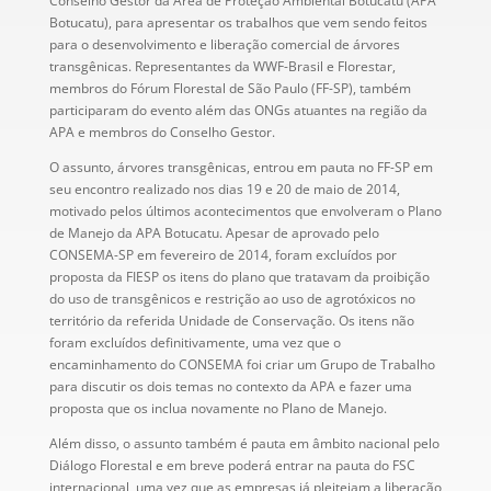
Conselho Gestor da Área de Proteção Ambiental Botucatu (APA
Botucatu), para apresentar os trabalhos que vem sendo feitos
para o desenvolvimento e liberação comercial de árvores
transgênicas. Representantes da WWF-Brasil e Florestar,
membros do Fórum Florestal de São Paulo (FF-SP), também
participaram do evento além das ONGs atuantes na região da
APA e membros do Conselho Gestor.
O assunto, árvores transgênicas, entrou em pauta no FF-SP em
seu encontro realizado nos dias 19 e 20 de maio de 2014,
motivado pelos últimos acontecimentos que envolveram o Plano
de Manejo da APA Botucatu. Apesar de aprovado pelo
CONSEMA-SP em fevereiro de 2014, foram excluídos por
proposta da FIESP os itens do plano que tratavam da proibição
do uso de transgênicos e restrição ao uso de agrotóxicos no
território da referida Unidade de Conservação. Os itens não
foram excluídos definitivamente, uma vez que o
encaminhamento do CONSEMA foi criar um Grupo de Trabalho
para discutir os dois temas no contexto da APA e fazer uma
proposta que os inclua novamente no Plano de Manejo.
Além disso, o assunto também é pauta em âmbito nacional pelo
Diálogo Florestal e em breve poderá entrar na pauta do FSC
internacional, uma vez que as empresas já pleiteiam a liberação