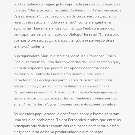
biodiversidade da região já foi suprimida para estruturação das
cidades. “
Das espécies ameaçadas da Amazônia, 42 são endêmicas
desse sistema. Há apenas uma área de conservação e pequenas
reservas florestais em toda a extensão
”, conta a engenheira
agrônoma Thiara Fernandes, do Instituto Peabiru e uma das
participantes da transmissão do Diálogo Florestal. “
É necessário
que exista um esforço para a manutenção e preservação desse
território
”, salienta.
A pesquisadora Marlucia Martins, do Museu Paraense Emílio
Goeldi, também foi uma das convidadas da live e destacou que,
além de espécies que podem ser apenas encontradas no
território, o Centro de Endemismo Belém ainda possui
características ecológicas particulares. “
É nesta região onde
começou a ocupação humana na Amazônia e é a área mais
densamente povoada da Amazônia. Ao mesmo tempo que reúne
características biológicas importantes, também é fundamental no
entendimento das relações humanas com a Amazônia
”, sinaliza.
As pressões populacional e econômica sobre o bioma geraram
uma série de problemas. Thiara Fernandes lembra que entre as
principais atividades econômicas realizadas no território estão
a agropecuária de baixa produtividade e a mineração.