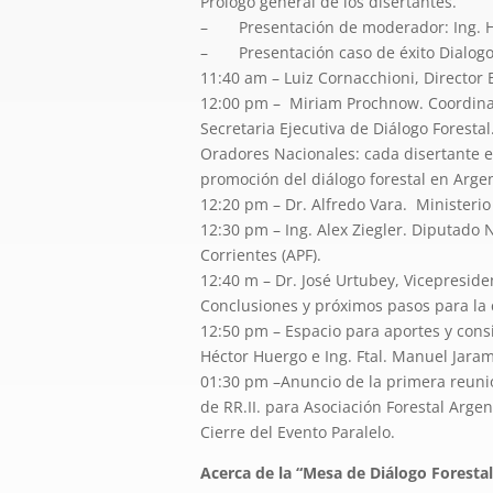
Prólogo general de los disertantes.
– Presentación de moderador: Ing. H
– Presentación caso de éxito Dialogo F
11:40 am – Luiz Cornacchioni, Director 
12:00 pm – Miriam Prochnow. Coordinad
Secretaria Ejecutiva de Diálogo Forestal
Oradores Nacionales: cada disertante ex
promoción del diálogo forestal en Arge
12:20 pm – Dr. Alfredo Vara. Ministerio
12:30 pm – Ing. Alex Ziegler. Diputado
Corrientes (APF).
12:40 m – Dr. José Urtubey, Vicepresid
Conclusiones y próximos pasos para la 
12:50 pm – Espacio para aportes y consi
Héctor Huergo e Ing. Ftal. Manuel Jarami
01:30 pm –Anuncio de la primera reunión
de RR.II. para Asociación Forestal Argen
Cierre del Evento Paralelo.
Acerca de la “Mesa de Diálogo Foresta