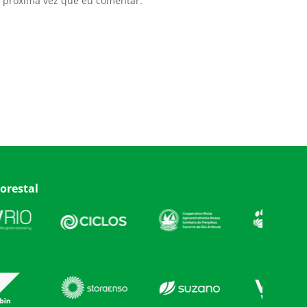
 próxima vez que eu comentar.
orestal