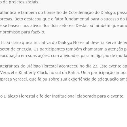
de projetos sociais.
ioatlântica e também do Conselho de Coordenação do Diálogo, pass
resas. Beto destacou que o fator fundamental para o sucesso do Diá
e se basear nos ativos dos dois setores. Destacou também que ainda
mpromisso para fazê-lo.
icou claro que a iniciativa do Diálogo Florestal deveria servir de 
o setor de energia. Os participantes também chamaram a atenção p
eocupação em suas ações, com atividades para mitigação de mudan
tegrantes do Diálogo Florestal aconteceu no dia 23. Este evento a
a, Veracel e Kimberly-Clack, no sul da Bahia. Uma participação impo
mpresa Veracel, que falou sobre sua experiência de adequação amb
Diálogo Florestal e folder institucional elaborado para o evento.