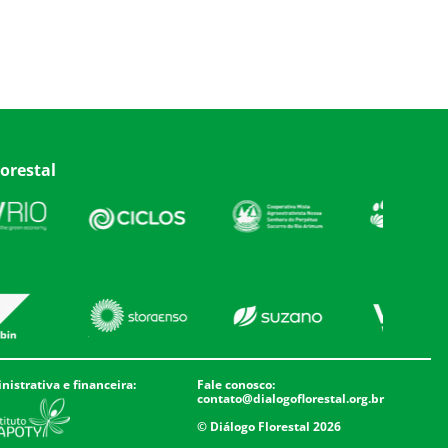
orestal
istrativa e financeira:
Fale conosco:
contato@dialogoflorestal.org.br
© Diálogo Florestal 2026