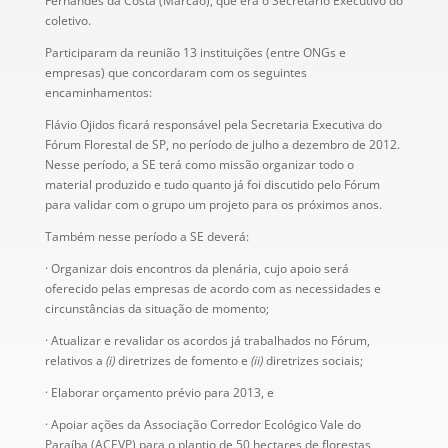
Fernandes da Costa (Marcão), que era o Secretário Executivo do
coletivo.
Participaram da reunião 13 instituições (entre ONGs e
empresas) que concordaram com os seguintes
encaminhamentos:
Flávio Ojidos ficará responsável pela Secretaria Executiva do
Fórum Florestal de SP, no período de julho a dezembro de 2012.
Nesse período, a SE terá como missão organizar todo o
material produzido e tudo quanto já foi discutido pelo Fórum
para validar com o grupo um projeto para os próximos anos.
Também nesse período a SE deverá:
· Organizar dois encontros da plenária, cujo apoio será
oferecido pelas empresas de acordo com as necessidades e
circunstâncias da situação de momento;
· Atualizar e revalidar os acordos já trabalhados no Fórum,
relativos a
(i)
diretrizes de fomento e
(ii)
diretrizes sociais;
· Elaborar orçamento prévio para 2013, e
· Apoiar ações da Associação Corredor Ecológico Vale do
Paraíba (ACEVP) para o plantio de 50 hectares de florestas