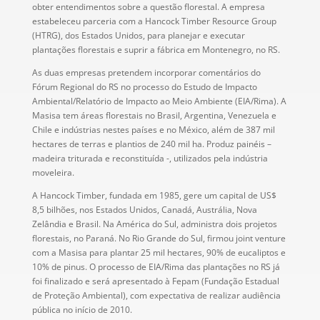
obter entendimentos sobre a questão florestal. A empresa
estabeleceu parceria com a Hancock Timber Resource Group
(HTRG), dos Estados Unidos, para planejar e executar
plantações florestais e suprir a fábrica em Montenegro, no RS.
As duas empresas pretendem incorporar comentários do
Fórum Regional do RS no processo do Estudo de Impacto
Ambiental/Relatório de Impacto ao Meio Ambiente (EIA/Rima). A
Masisa tem áreas florestais no Brasil, Argentina, Venezuela e
Chile e indústrias nestes países e no México, além de 387 mil
hectares de terras e plantios de 240 mil ha. Produz painéis –
madeira triturada e reconstituída -, utilizados pela indústria
moveleira.
A Hancock Timber, fundada em 1985, gere um capital de US$
8,5 bilhões, nos Estados Unidos, Canadá, Austrália, Nova
Zelândia e Brasil. Na América do Sul, administra dois projetos
florestais, no Paraná. No Rio Grande do Sul, firmou joint venture
com a Masisa para plantar 25 mil hectares, 90% de eucaliptos e
10% de pinus. O processo de EIA/Rima das plantações no RS já
foi finalizado e será apresentado à Fepam (Fundação Estadual
de Proteção Ambiental), com expectativa de realizar audiência
pública no início de 2010.