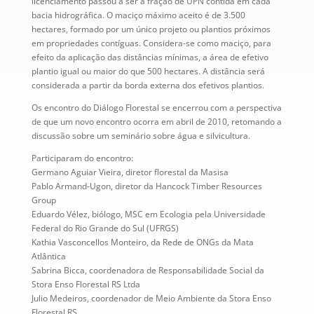
licenciamento passou a ser a fração de UPN contida em cada
bacia hidrográfica. O maciço máximo aceito é de 3.500
hectares, formado por um único projeto ou plantios próximos
em propriedades contíguas. Considera-se como maciço, para
efeito da aplicação das distâncias mínimas, a área de efetivo
plantio igual ou maior do que 500 hectares. A distância será
considerada a partir da borda externa dos efetivos plantios.
Os encontro do Diálogo Florestal se encerrou com a perspectiva
de que um novo encontro ocorra em abril de 2010, retomando a
discussão sobre um seminário sobre água e silvicultura.
Participaram do encontro:
Germano Aguiar Vieira, diretor florestal da Masisa
Pablo Armand-Ugon, diretor da Hancock Timber Resources
Group
Eduardo Vélez, biólogo, MSC em Ecologia pela Universidade
Federal do Rio Grande do Sul (UFRGS)
Kathia Vasconcellos Monteiro, da Rede de ONGs da Mata
Atlântica
Sabrina Bicca, coordenadora de Responsabilidade Social da
Stora Enso Florestal RS Ltda
Julio Medeiros, coordenador de Meio Ambiente da Stora Enso
Florestal RS