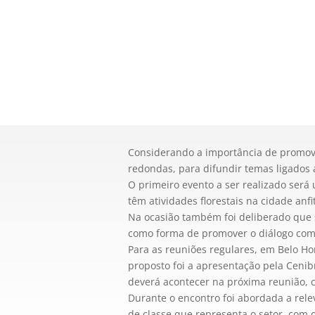
Considerando a importância de promover
redondas, para difundir temas ligados a
O primeiro evento a ser realizado ser
têm atividades florestais na cidade anfit
Na ocasião também foi deliberado que 
como forma de promover o diálogo com 
Para as reuniões regulares, em Belo Ho
proposto foi a apresentação pela Cenib
deverá acontecer na próxima reunião, c
Durante o encontro foi abordada a rel
de classe que representa o setor, com 