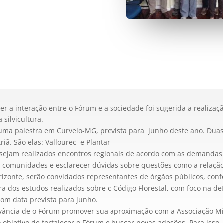
 a interação entre o Fórum e a sociedade foi sugerida a realizaç
 silvicultura.
á uma palestra em Curvelo-MG, prevista para junho deste ano. Du
riã. São elas: Vallourec e Plantar.
sejam realizados encontros regionais de acordo com as demandas l
comunidades e esclarecer dúvidas sobre questões como a relação 
rizonte, serão convidados representantes de órgãos públicos, con
ra dos estudos realizados sobre o Código Florestal, com foco na de
om data prevista para junho.
evância de o Fórum promover sua aproximação com a Associação Min
o objetivo de fortalecer o Fórum e buscar novas adesões. Para iss