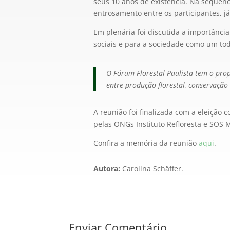
seus 10 anos de existência. Na sequênc
entrosamento entre os participantes, j
Em plenária foi discutida a importância
sociais e para a sociedade como um tod
O Fórum Florestal Paulista tem o prop
entre produção florestal, conservaçã
A reunião foi finalizada com a eleiçã
pelas ONGs Instituto Refloresta e SOS M
Confira a memória da reunião
aqui
.
Autora:
Carolina Schäffer.
Enviar Comentário