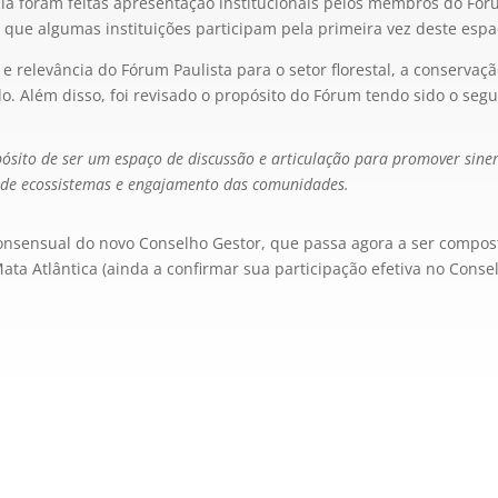
ia foram feitas apresentação institucionais pelos membros do Fór
á que algumas instituições participam pela primeira vez deste espa
 e relevância do Fórum Paulista para o setor florestal, a conserva
o. Além disso, foi revisado o propósito do Fórum tendo sido o seg
ósito de ser um espaço de discussão e articulação para promover siner
o de ecossistemas e engajamento das comunidades.
o consensual do novo Conselho Gestor, que passa agora a ser comp
ata Atlântica (ainda a confirmar sua participação efetiva no Consel