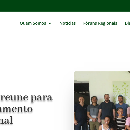
Quem Somos
Notícias
Fóruns Regionais
Di
 reune para
hamento
nal