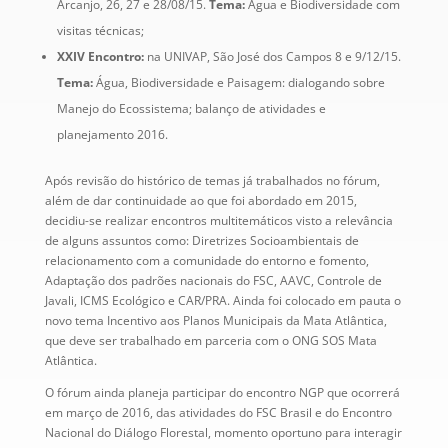
Arcanjo, 26, 27 e 28/08/15.
Tema:
Água e Biodiversidade com
visitas técnicas;
XXIV Encontro:
na UNIVAP, São José dos Campos 8 e 9/12/15.
Tema:
Água, Biodiversidade e Paisagem: dialogando sobre
Manejo do Ecossistema; balanço de atividades e
planejamento 2016.
Após revisão do histórico de temas já trabalhados no fórum,
além de dar continuidade ao que foi abordado em 2015,
decidiu-se realizar encontros multitemáticos visto a relevância
de alguns assuntos como: Diretrizes Socioambientais de
relacionamento com a comunidade do entorno e fomento,
Adaptação dos padrões nacionais do FSC, AAVC, Controle de
Javali, ICMS Ecológico e CAR/PRA. Ainda foi colocado em pauta o
novo tema Incentivo aos Planos Municipais da Mata Atlântica,
que deve ser trabalhado em parceria com o ONG SOS Mata
Atlântica.
O fórum ainda planeja participar do encontro NGP que ocorrerá
em março de 2016, das atividades do FSC Brasil e do Encontro
Nacional do Diálogo Florestal, momento oportuno para interagir