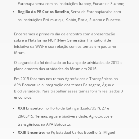
Paranapanema com as instituições Itapoty, Eucatex e Suzano;
Região do PE Carlos Botelho,
Serra de Paranapiacaba com
as instituições Pró-muriqui, Klabin, Fibria, Suzano e Eucatex.
Encerramos o primeiro dia de encontro com apresentação
sobre a Plataforma NGP (New Generation Plantation) de
iniciativa da WWF e sua relação com os temas em pauta no
fórum.
O segundo dia foi dedicado ao balanço de atividades de 2015 e
planejamento das atividades do fórum em 2016.
Em 2015 focamos nos temas Agrotóxicos e Transgênicos na
APA Botucatu e a integração dos temas Paisagem, Água e
Biodiversidade. Para trabalhar esses temas foram realizados 3
encontros:
XXII Encontro
: no Horto de Itatinga (Esalq/USP), 27 e
28/05/15.
Temas:
água e biodiversidade; Agrotóxicos e
transgênicos na APA Botucatu;
XXIII Encontro:
no Pq Estadual Carlos Botelho, S. Miguel