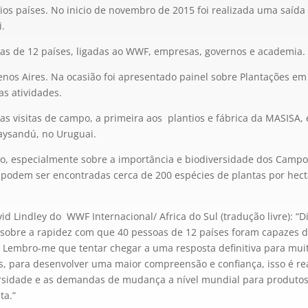
ios países. No inicio de novembro de 2015 foi realizada uma saíd
.
as de 12 países, ligadas ao WWF, empresas, governos e academia.
nos Aires. Na ocasião foi apresentado painel sobre Plantações e
s atividades.
as visitas de campo, a primeira aos plantios e fábrica da MASISA, 
aysandú, no Uruguai.
, especialmente sobre a importância e biodiversidade dos Campos 
 podem ser encontradas cerca de 200 espécies de plantas por hect
vid Lindley do WWF Internacional/ Africa do Sul (tradução livre): “D
r sobre a rapidez com que 40 pessoas de 12 países foram capazes 
Lembro-me que tentar chegar a uma resposta definitiva para muito
s, para desenvolver uma maior compreensão e confiança, isso é re
versidade e as demandas de mudança a nível mundial para produtos
ta.”