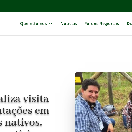
Quem Somos
Notícias
Fóruns Regionais
Di
liza visita
ntações em
 nativos.