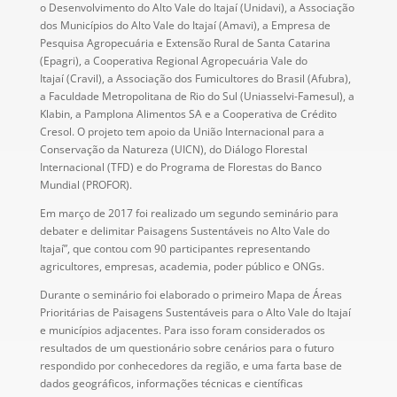
o Desenvolvimento do Alto Vale do Itajaí (Unidavi), a Associação
dos Municípios do Alto Vale do Itajaí (Amavi), a Empresa de
Pesquisa Agropecuária e Extensão Rural de Santa Catarina
(Epagri), a Cooperativa Regional Agropecuária Vale do
Itajaí (Cravil), a Associação dos Fumicultores do Brasil (Afubra),
a Faculdade Metropolitana de Rio do Sul (Uniasselvi-Famesul), a
Klabin, a Pamplona Alimentos SA e a Cooperativa de Crédito
Cresol. O projeto tem apoio da União Internacional para a
Conservação da Natureza (UICN), do Diálogo Florestal
Internacional (TFD) e do Programa de Florestas do Banco
Mundial (PROFOR).
Em março de 2017 foi realizado um segundo seminário para
debater e delimitar Paisagens Sustentáveis no Alto Vale do
Itajaí”, que contou com 90 participantes representando
agricultores, empresas, academia, poder público e ONGs.
Durante o seminário foi elaborado o primeiro Mapa de Áreas
Prioritárias de Paisagens Sustentáveis para o Alto Vale do Itajaí
e municípios adjacentes. Para isso foram considerados os
resultados de um questionário sobre cenários para o futuro
respondido por conhecedores da região, e uma farta base de
dados geográficos, informações técnicas e científicas