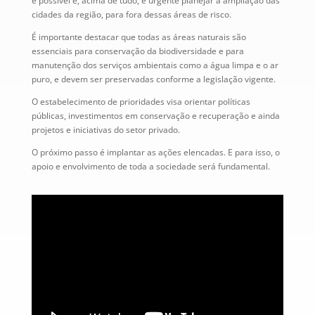
é possível e, acima de tudo, é urgente planejar a ampliação das
cidades da região, para fora dessas áreas de risco.
É importante destacar que todas as áreas naturais são
essenciais para conservação da biodiversidade e para
manutenção dos serviços ambientais como a água limpa e o ar
puro, e devem ser preservadas conforme a legislação vigente.
O estabelecimento de prioridades visa orientar políticas
públicas, investimentos em conservação e recuperação e ainda
projetos e iniciativas do setor privado.
O próximo passo é implantar as ações elencadas. E para isso, o
apoio e envolvimento de toda a sociedade será fundamental.