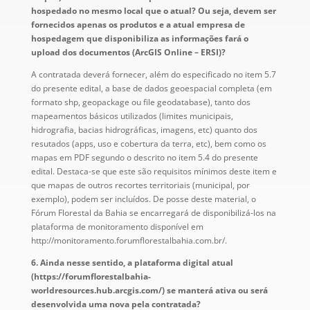
hospedado no mesmo local que o atual? Ou seja, devem ser
fornecidos apenas os produtos e a atual empresa de
hospedagem que disponibiliza as informações fará o
upload dos documentos (ArcGIS Online – ERSI)?
A contratada deverá fornecer, além do especificado no item 5.7
do presente edital, a base de dados geoespacial completa (em
formato shp, geopackage ou file geodatabase), tanto dos
mapeamentos básicos utilizados (limites municipais,
hidrografia, bacias hidrográficas, imagens, etc) quanto dos
resutados (apps, uso e cobertura da terra, etc), bem como os
mapas em PDF segundo o descrito no item 5.4 do presente
edital. Destaca-se que este são requisitos mínimos deste item e
que mapas de outros recortes territoriais (municipal, por
exemplo), podem ser incluídos. De posse deste material, o
Fórum Florestal da Bahia se encarregará de disponibilizá-los na
plataforma de monitoramento disponível em
http://monitoramento.forumflorestalbahia.com.br/.
6. Ainda nesse sentido, a plataforma digital atual
(https://forumflorestalbahia-
worldresources.hub.arcgis.com/) se manterá ativa ou será
desenvolvida uma nova pela contratada?