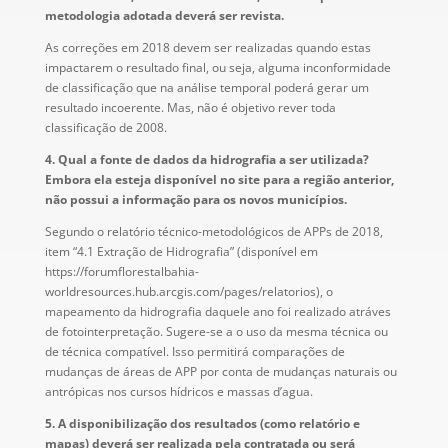
metodologia adotada deverá ser revista.
As correções em 2018 devem ser realizadas quando estas
impactarem o resultado final, ou seja, alguma inconformidade
de classificação que na análise temporal poderá gerar um
resultado incoerente. Mas, não é objetivo rever toda
classificação de 2008.
4. Qual a fonte de dados da hidrografia a ser utilizada?
Embora ela esteja disponível no site para a região anterior,
não possui a informação para os novos municípios.
Segundo o relatório técnico-metodológicos de APPs de 2018,
item “4.1 Extração de Hidrografia” (disponível em
https://forumflorestalbahia-
worldresources.hub.arcgis.com/pages/relatorios), o
mapeamento da hidrografia daquele ano foi realizado atráves
de fotointerpretação. Sugere-se a o uso da mesma técnica ou
de técnica compatível. Isso permitirá comparações de
mudanças de áreas de APP por conta de mudanças naturais ou
antrópicas nos cursos hídricos e massas d’agua.
5. A disponibilização dos resultados (como relatório e
mapas) deverá ser realizada pela contratada ou será