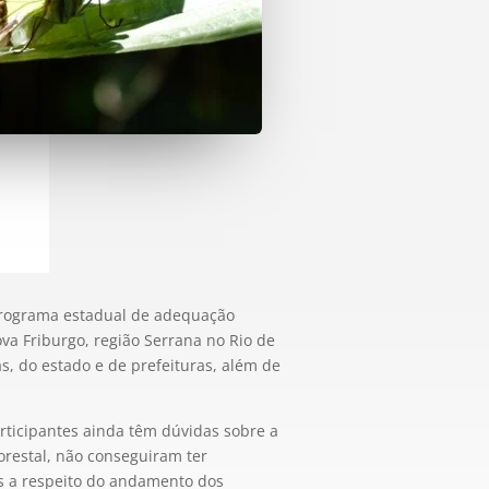
programa estadual de adequação
va Friburgo, região Serrana no Rio de
s, do estado e de prefeituras, além de
rticipantes ainda têm dúvidas sobre a
orestal, não conseguiram ter
s a respeito do andamento dos