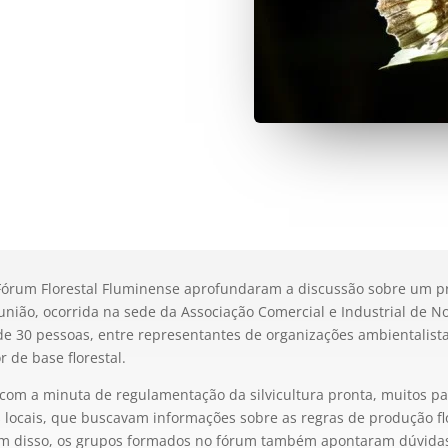
o Fórum Florestal Fluminense aprofundaram a discussão sobre um 
união, ocorrida na sede da Associação Comercial e Industrial de No
 de 30 pessoas, entre representantes de organizações ambientalista
 de base florestal.
om a minuta de regulamentação da silvicultura pronta, muitos pa
is locais, que buscavam informações sobre as regras de produção fl
Além disso, os grupos formados no fórum também apontaram dúvida