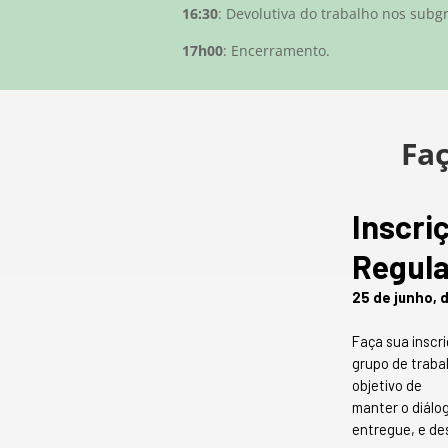
16:30
: Devolutiva do trabalho nos subg
17h00
: Encerramento.
Faç