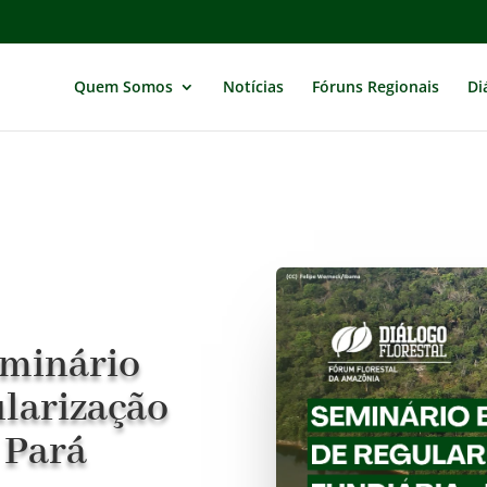
Quem Somos
Notícias
Fóruns Regionais
Di
eminário
ularização
 Pará