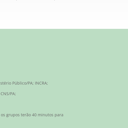
istério Público/PA; INCRA;
; CNS/PA;
 os grupos terão 40 minutos para