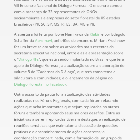
VIII Encontro Nacional do Diálogo Florestal. O encontro contou
com a presença de 33 representantes de ONGs
socioambientais e empresas do setor florestal de 09 estados
brasileiros (PR, SC, SP, MS, RJ, ES, BA, MG e PI).
A abertura foi feita por Ivone Namikawa da
Klabin
e por Edegold
Schaffer da
Apremavi
, anfitriões do encontro. Miriam Prochnow
fez um breve relato sobre as atividades mais recentes da
secretaria executiva nacional, entre elas a apresentação sobre
o “
Diálogo 4Fs
”, que está sendo implantado no Brasil e que terá
apoio do Diálogo Florestal; a atualização sobre a elaboração do
volume 5 do “Cadernos do Diálogo”, que terá como tema a
silvicultura e comunidades; e o lançamento da página do
Diálogo Florestal no Facebook
.
Outro assunto da pauta foi a atualização das atividades
realizadas nos Fóruns Regionais, com cada fórum relatando
ações que acha importantes que sejam replicadas no outros
fóruns e também apontando seus maiores desafios. Entre as
iniciativas a serem replicadas tiveram destaque: a realização de
reuniões temáticas que estimulam a discussão de questões
práticas e o encaminhamento de ações concretas; a
coordenação compartilhada, com a formação de um grupo de