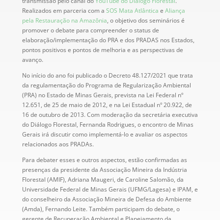
transmissão pelo canal do
YouTube do Diálogo Florestal
.
Realizados em parceria com a
SOS Mata Atlântica
e
Aliança
pela Restauração na Amazônia
, o objetivo dos seminários é
promover o debate para compreender o status de
elaboração/implementação do PRA e dos PRADAS nos Estados,
pontos positivos e pontos de melhoria e as perspectivas de
avanço.
No início do ano foi publicado o Decreto 48.127/2021 que trata
da regulamentação do Programa de Regularização Ambiental
(PRA) no Estado de Minas Gerais, prevista na Lei Federal nº
12.651, de 25 de maio de 2012, e na Lei Estadual nº 20.922, de
16 de outubro de 2013. Com moderação da secretária executiva
do Diálogo Florestal, Fernanda Rodrigues, o encontro de Minas
Gerais irá discutir como implementá-lo e avaliar os aspectos
relacionados aos PRADAs.
Para debater esses e outros aspectos, estão confirmadas as
presenças da presidente da Associação Mineira da Indústria
Florestal (AMIF), Adriana Maugeri, de Caroline Salomão, da
Universidade Federal de Minas Gerais (UFMG/Lagesa) e IPAM, e
do conselheiro da Associação Mineira de Defesa do Ambiente
(Amda), Fernando Leite. Também participam do debate, o
gerente de Recuperação Ambiental e Planejamento da