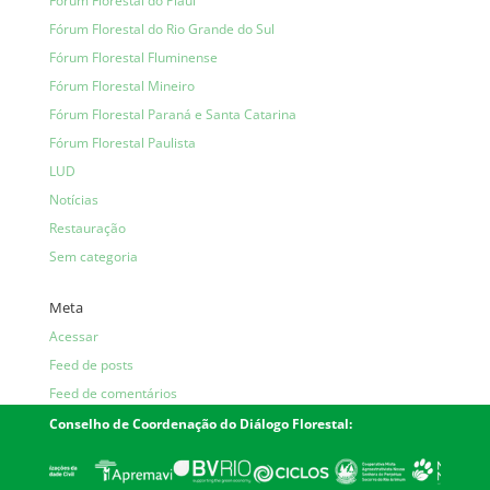
Fórum Florestal do Piauí
Fórum Florestal do Rio Grande do Sul
Fórum Florestal Fluminense
Fórum Florestal Mineiro
Fórum Florestal Paraná e Santa Catarina
Fórum Florestal Paulista
LUD
Notícias
Restauração
Sem categoria
Meta
Acessar
Feed de posts
Feed de comentários
WordPress.org
Conselho de Coordenação do Diálogo Florestal: