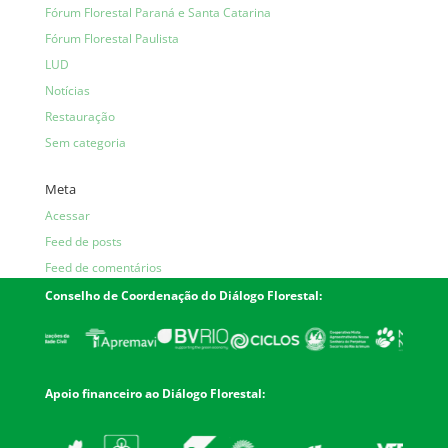
Fórum Florestal Paraná e Santa Catarina
Fórum Florestal Paulista
LUD
Notícias
Restauração
Sem categoria
Meta
Acessar
Feed de posts
Feed de comentários
WordPress.org
Conselho de Coordenação do Diálogo Florestal:
Apoio financeiro ao Diálogo Florestal: