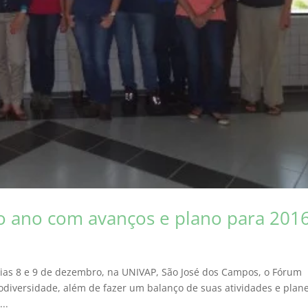
o ano com avanços e plano para 201
dias 8 e 9 de dezembro, na UNIVAP, São José dos Campos, o Fórum
odiversidade, além de fazer um balanço de suas atividades e plane
..