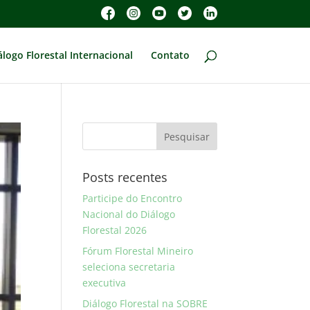
álogo Florestal Internacional
Contato
Posts recentes
Participe do Encontro
Nacional do Diálogo
Florestal 2026
Fórum Florestal Mineiro
seleciona secretaria
executiva
Diálogo Florestal na SOBRE