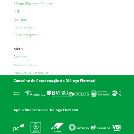
Fórum Florestal Paulista
LUD
Notícias
Restauração
Sem categoria
Meta
Acessar
Feed de posts
Feed de comentários
WordPress.org
Conselho de Coordenação do Diálogo Florestal:
Apoio financeiro ao Diálogo Florestal: