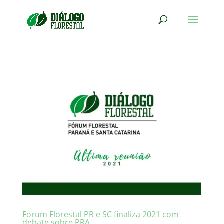
Fórum Florestal PR e SC finaliza 2021 com
debate sobre PRA