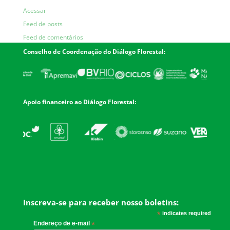
Acessar
Feed de posts
Feed de comentários
WordPress.org
Conselho de Coordenação do Diálogo Florestal:
Apoio financeiro ao Diálogo Florestal:
Inscreva-se para receber nosso boletins:
*
indicates required
Endereço de e-mail
*